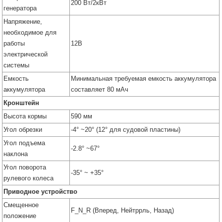
200 Вт/2кВт
генератора
Напряжение,
необходимое для
работы
12В
электрической
системы
Емкость
Минимальная требуемая емкость аккумулятора
аккумулятора
составляет 80 мАч
Кронштейн
Высота кормы
590 мм
Угол обрезки
-4° ~20° (12° для судовой пластины)
Угол подъема
-2.8° ~67°
наклона
Угол поворота
-35° ~ +35°
рулевого колеса
Приводное устройство
Смещенное
F_N_R (Вперед, Нейтррль, Назад)
положение