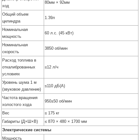
80мм × 92мм
ход
Общий объем
1.39л
цилиндра
Номинальная
60 л.с. (45 кВт)
мощность
Номинальная
3850 об/мин
скорость
Расход топлива в
откалиброванных
≤12 л/ч
условиях
Уровень шума 1 м
≤110 дБ(A)
(звуковое давление)
Частота вращения
950±50 об/мин
холостого хода
Вес
≤ 175 кг
Габариты (Д×Ш×В)
≤ 870 × 480 × 1700 мм
Электрические системы
Мощность