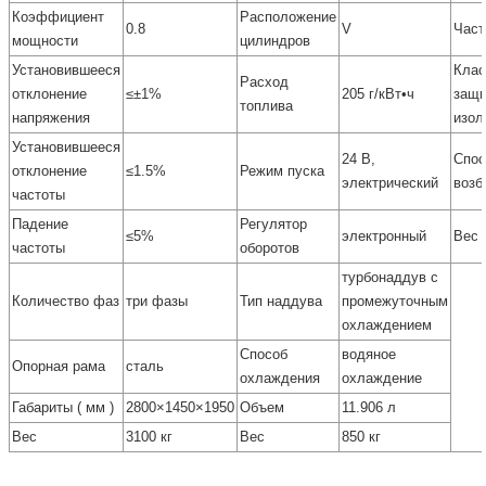
Коэффициент
Расположение
0.8
V
Част
мощности
цилиндров
Установившееся
Кла
Расход
отклонение
≤±1%
205 г/кВт•ч
защи
топлива
напряжения
изол
Установившееся
24 В,
Спос
отклонение
≤1.5%
Режим пуска
электрический
возб
частоты
Падение
Регулятор
≤5%
электронный
Вес
частоты
оборотов
турбонаддув с
Количество фаз
три фазы
Тип наддува
промежуточным
охлаждением
Способ
водяное
Опорная рама
сталь
охлаждения
охлаждение
Габариты ( мм )
2800×1450×1950
Объем
11.906 л
Вес
3100 кг
Вес
850 кг