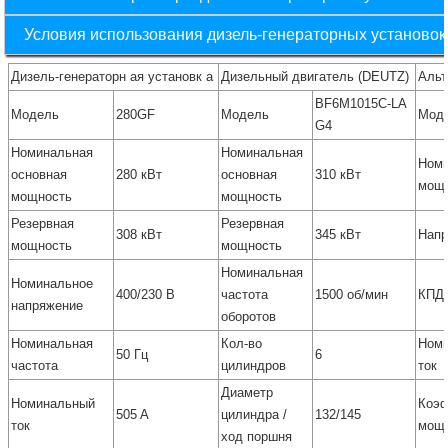
Условия использования дизель-генераторных установок
Дизель-генераторн ая установк а
Дизельный двигатель (DEUTZ)
Альт
BF6M1015C-LA
Модель
280GF
Модель
Мод
G4
Номинальная
Номинальная
Ном
основная
280 кВт
основная
310 кВт
мощн
мощность
мощность
Резервная
Резервная
308 кВт
345 кВт
Нап
мощность
мощность
Номинальная
Номинальное
400/230 В
частота
1500 об/мин
КПД
напряжение
оборотов
Номинальная
Кол-во
Ном
50 Гц
6
частота
цилиндров
ток
Диаметр
Номинальный
Коэ
505 A
цилиндра /
132/145
ток
мощ
ход поршня